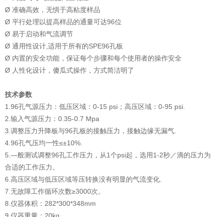
Ø 准确高效，无惧于高粘度样品
Ø 平行处理以提高样品的通量可达96位
Ø 易于启动和气流调节
Ø 通用性设计,适用于所有的SPE96孔板
Ø 内置的安全功能，保证每个步骤和每个使用者的操作安全
Ø 人性化设计，傻瓜式操作，方式简洁明了
技术参数
1.96孔气源压力：低压区域：0-15 psi；高压区域：0-95 psi.
2.输入气源压力：0.35-0.7 Mpa
3.调整压力升降板与96孔板的接触压力，接触边缘无漏气.
4.96孔气压均一性≤±10%.
5.—般测试调整96孔工作压力，从1个psi起，选用1-2秒／滴的压力为
合适的工作压力。
6.高压区域与低压区域等压转换没有明显的气流变化.
7.无故障工作循环次数≥3000次。
8.仪器体积：282*300*348mm
9.仪器重量：20kg